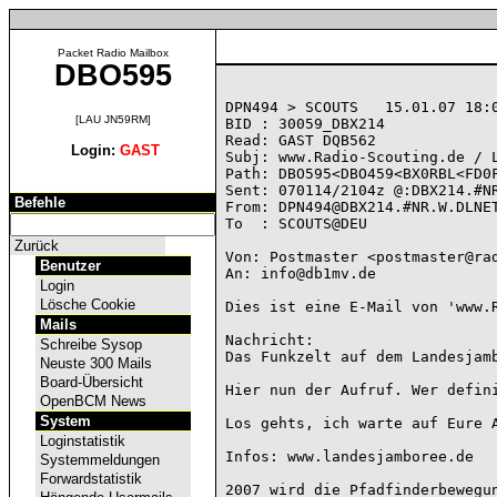
Packet Radio Mailbox
DBO595
DPN494 > SCOUTS   15.01.07 18:0
[LAU JN59RM]
BID : 30059_DBX214

Read: GAST DQB562

Login:
GAST
Subj: www.Radio-Scouting.de / L
Path: DBO595<DBO459<BX0RBL<FD0F
Sent: 070114/2104z @:DBX214.#NR
Befehle
From: DPN494@DBX214.#NR.W.DLNET
To  : SCOUTS@DEU

Zurück
Von: Postmaster <postmaster@rad
Benutzer
An: info@db1mv.de

Login
Lösche Cookie
Dies ist eine E-Mail von 'www.R
Mails
Nachricht:

Schreibe Sysop
Das Funkzelt auf dem Landesjam
Neuste 300 Mails
Board-Übersicht
Hier nun der Aufruf. Wer defin
OpenBCM News
System
Los gehts, ich warte auf Eure A
Loginstatistik
Infos: www.landesjamboree.de

Systemmeldungen
Forwardstatistik
2007 wird die Pfadfinderbewegu