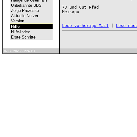
Hängende Usermails
Unbekannte BBS
73 und Gut Pfad

Zeige Prozesse
Meikapu

Aktuelle Nutzer
Version
 | 
Lese vorherige Mail
Lese nae
Hilfe
Hilfe-Index
Erste Schritte
07.08.2026 21:24:11l