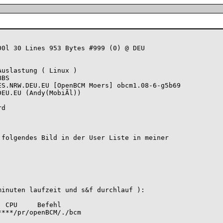
0l 30 Lines 953 Bytes #999 (0) @ DEU

uslastung ( Linux )

BS

S.NRW.DEU.EU [OpenBCM Moers] obcm1.08-6-g5b69

EU.EU (Andy(MobiÃl))

d

folgendes Bild in der User Liste in meiner 

inuten laufzeit und s&f durchlauf ):
