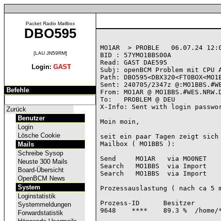
Packet Radio Mailbox
DBO595
MO1AR  > PROBLE   06.07.24 12:0
[LAU JN59RM]
BID : 57YMO1BBS00A

Read: GAST DAE595

Login:
GAST
Subj: openBCM Problem mit CPU A
Path: DBO595<DBX320<FT0BOX<MO1B
Sent: 240705/2347z @:MO1BBS.#WE
Befehle
From: MO1AR @ MO1BBS.#WES.NRW.D
To:   PROBLEM @ DEU

X-Info: Sent with login passwor
Zurück
Benutzer
Moin moin,

Login
Lösche Cookie
seit ein paar Tagen zeigt sich 
Mailbox ( MO1BBS ):

Mails
Schreibe Sysop
Send     MO1AR   via MO0NET

Neuste 300 Mails
Search   MO1BBS  via Import

Board-Übersicht
Search   MO1BBS  via Import

OpenBCM News
System
Prozessauslastung ( nach ca 5 m
Loginstatistik
Prozess-ID	Besitzer	CPU	Befehl

Systemmeldungen
9648 	****	89.3 % 	/home/****/pr/openBCM/./bcm

Forwardstatistik