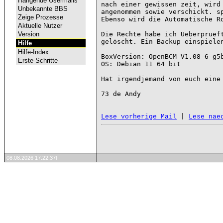
Hängende Usermails
nach einer gewissen zeit, wird 
Unbekannte BBS
angenommen sowie verschickt. sp
Zeige Prozesse
Ebenso wird die Automatische Ro
Aktuelle Nutzer
Version
Die Rechte habe ich Ueberprueft
gelöscht. Ein Backup einspielen
Hilfe
Hilfe-Index
BoxVersion: OpenBCM V1.08-6-g5b
Erste Schritte
OS: Debian 11 64 bit 

Hat irgendjemand von euch eine 
73 de Andy

 | 
Lese vorherige Mail
Lese nae
08.08.2026 17:22:37l