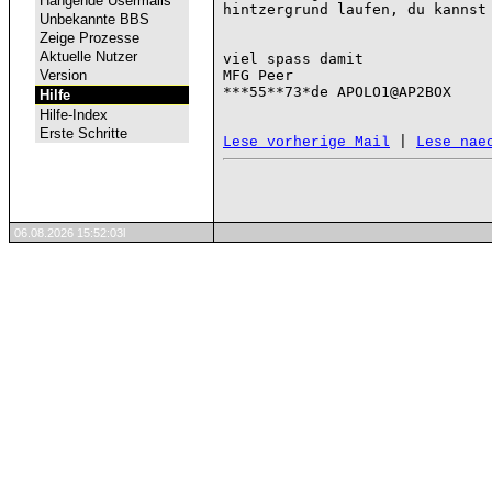
Hängende Usermails
hintzergrund laufen, du kannst 
Unbekannte BBS
Zeige Prozesse
Aktuelle Nutzer
viel spass damit

Version
MFG Peer

***55**73*de APOLO1@AP2BOX

Hilfe
Hilfe-Index
Erste Schritte
 | 
Lese vorherige Mail
Lese nae
06.08.2026 15:52:03l