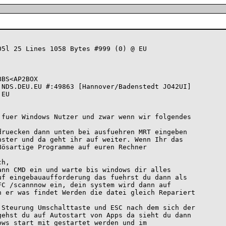
5l 25 Lines 1058 Bytes #999 (0) @ EU

BS<AP2BOX

NDS.DEU.EU #:49863 [Hannover/Badenstedt JO42UI] 

EU

fuer Windows Nutzer und zwar wenn wir folgendes

ruecken dann unten bei ausfuehren MRT eingeben

ster und da geht ihr auf weiter. Wenn Ihr das

ösartige Programme auf euren Rechner

h,

nn CMD ein und warte bis windows dir alles

f eingebauaufforderung das fuehrst du dann als

C /scannnow ein, dein system wird dann auf

 er was findet Werden die datei gleich Repariert

Steurung Umschalttaste und ESC nach dem sich der

ehst du auf Autostart von Apps da sieht du dann

ws start mit gestartet werden und im
