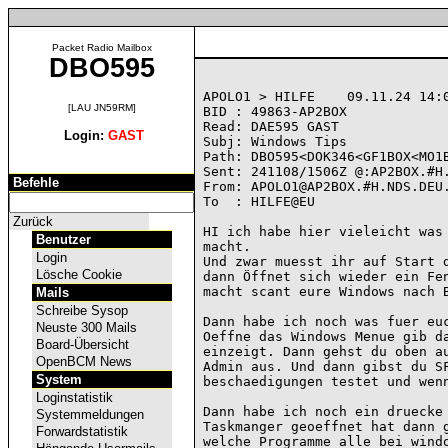
Packet Radio Mailbox
DBO595
APOLO1 > HILFE    09.11.24 14:0
[LAU JN59RM]
BID : 49863-AP2BOX

Read: DAE595 GAST

Login:
GAST
Subj: Windows Tips

Path: DBO595<DOK346<GF1BOX<MO1B
Sent: 241108/1506Z @:AP2BOX.#H.
Befehle
From: APOLO1@AP2BOX.#H.NDS.DEU.
To  : HILFE@EU

Zurück
HI ich habe hier vieleicht was 
Benutzer
macht.

Login
Und zwar muesst ihr auf Start d
Lösche Cookie
dann Öffnet sich wieder ein Fen
macht scant eure Windows nach B
Mails
Schreibe Sysop
Dann habe ich noch was fuer euc
Neuste 300 Mails
Oeffne das Windows Menue gib da
Board-Übersicht
einzeigt. Dann gehst du oben au
OpenBCM News
Admin aus. Und dann gibst du SF
System
beschaedigungen testet und wenn
Loginstatistik
Dann habe ich noch ein druecke 
Systemmeldungen
Taskmanger geoeffnet hat dann g
Forwardstatistik
welche Programme alle bei windo