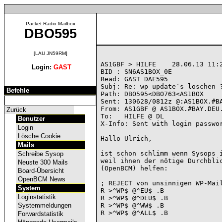
Packet Radio Mailbox
DBO595
[LAU JN59RM]
AS1GBF > HILFE    28.06.13 11:2
Login:
GAST
BID : SN6AS1BOX_0E

Read: GAST DAE595

Subj: Re: wp update´s löschen ?
Befehle
Path: DBO595<DBO763<AS1BOX

Sent: 130628/0812z @:AS1BOX.#BA
From: AS1GBF @ AS1BOX.#BAY.DEU.
Zurück
To:   HILFE @ DL

Benutzer
X-Info: Sent with login passwor
Login
Lösche Cookie
Hallo Ulrich,

Mails
ist schon schlimm wenn Sysops i
Schreibe Sysop
weil ihnen der nötige Durchblic
Neuste 300 Mails
(OpenBCM) helfen:

Board-Übersicht
OpenBCM News
; REJECT von unsinnigen WP-Mail
System
R >^WP$ @^EU$ .B

Loginstatistik
R >^WP$ @^DEU$ .B

Systemmeldungen
R >^WP$ @^WW$ .B

R >^WP$ @^ALL$ .B

Forwardstatistik