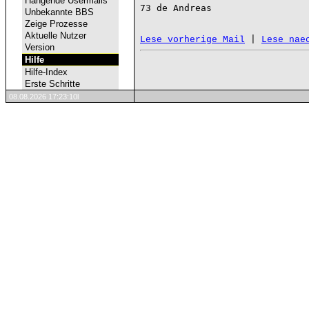
Hängende Usermails
73 de Andreas 

Unbekannte BBS
Zeige Prozesse
Aktuelle Nutzer
 | 
Lese vorherige Mail
Lese nae
Version
Hilfe
Hilfe-Index
Erste Schritte
08.08.2026 17:23:10l