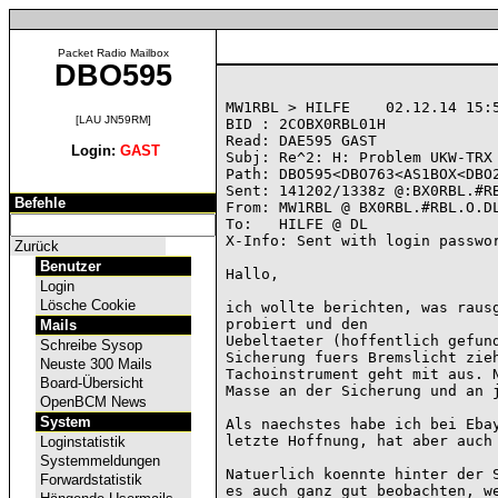
Packet Radio Mailbox
DBO595
MW1RBL > HILFE    02.12.14 15:5
[LAU JN59RM]
BID : 2COBX0RBL01H

Read: DAE595 GAST

Login:
GAST
Subj: Re^2: H: Problem UKW-TRX 
Path: DBO595<DBO763<AS1BOX<DBO2
Sent: 141202/1338z @:BX0RBL.#RB
Befehle
From: MW1RBL @ BX0RBL.#RBL.O.DL
To:   HILFE @ DL

X-Info: Sent with login passwor
Zurück
Benutzer
Hallo,

Login
Lösche Cookie
ich wollte berichten, was rausg
probiert und den

Mails
Uebeltaeter (hoffentlich gefund
Schreibe Sysop
Sicherung fuers Bremslicht zieh
Neuste 300 Mails
Tachoinstrument geht mit aus. N
Board-Übersicht
Masse an der Sicherung und an j
OpenBCM News
System
Als naechstes habe ich bei Ebay
letzte Hoffnung, hat aber auch 
Loginstatistik
Systemmeldungen
Natuerlich koennte hinter der S
Forwardstatistik
es auch ganz gut beobachten, we