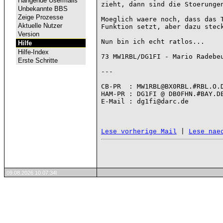
Hängende Usermails
zieht, dann sind die Stoerungen
Unbekannte BBS
Zeige Prozesse
Moeglich waere noch, dass das T
Aktuelle Nutzer
Funktion setzt, aber dazu steck
Version
Nun bin ich echt ratlos...

Hilfe
Hilfe-Index
73 MW1RBL/DG1FI - Mario Radebeu
Erste Schritte
---

CB-PR  : MW1RBL@BX0RBL.#RBL.O.D
HAM-PR : DG1FI @ DB0FHN.#BAY.DE
E-Mail : dg1fi@darc.de

 | 
Lese vorherige Mail
Lese nae
09.08.2026 10:07:34l