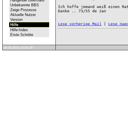
Hängende Usermails
Unbekannte BBS
Ich hoffe jemand weiß einen Rat
Zeige Prozesse
Danke .. 73/55 de Jan

Aktuelle Nutzer
Version
 | 
Lese vorherige Mail
Lese nae
Hilfe
Hilfe-Index
Erste Schritte
09.08.2026 10:34:18l