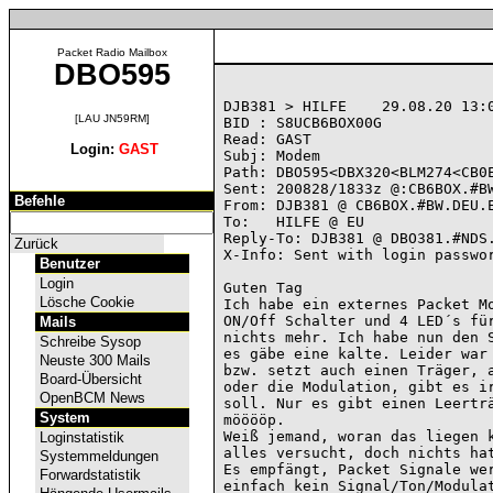
Packet Radio Mailbox
DBO595
DJB381 > HILFE    29.08.20 13:0
[LAU JN59RM]
BID : S8UCB6BOX00G

Read: GAST

Login:
GAST
Subj: Modem

Path: DBO595<DBX320<BLM274<CB0E
Sent: 200828/1833z @:CB6BOX.#BW
Befehle
From: DJB381 @ CB6BOX.#BW.DEU.E
To:   HILFE @ EU

Reply-To: DJB381 @ DBO381.#NDS.
Zurück
X-Info: Sent with login passwor
Benutzer
Login
Guten Tag

Lösche Cookie
Ich habe ein externes Packet Mo
ON/Off Schalter und 4 LED´s für
Mails
nichts mehr. Ich habe nun den S
Schreibe Sysop
es gäbe eine kalte. Leider war 
Neuste 300 Mails
bzw. setzt auch einen Träger, a
Board-Übersicht
oder die Modulation, gibt es ir
OpenBCM News
soll. Nur es gibt einen Leerträ
System
mööööp.

Weiß jemand, woran das liegen k
Loginstatistik
alles versucht, doch nichts hat
Systemmeldungen
Es empfängt, Packet Signale wer
Forwardstatistik
einfach kein Signal/Ton/Modulat