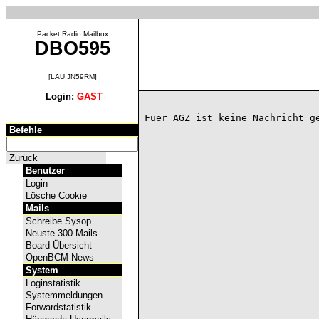
Packet Radio Mailbox
DBO595
[LAU JN59RM]
Login:
GAST
Befehle
Zurück
Benutzer
Login
Lösche Cookie
Mails
Schreibe Sysop
Neuste 300 Mails
Board-Übersicht
OpenBCM News
System
Loginstatistik
Systemmeldungen
Forwardstatistik