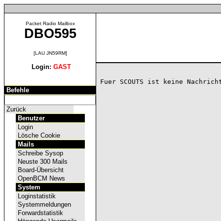
Packet Radio Mailbox
DBO595
[LAU JN59RM]
Login:
GAST
Befehle
Zurück
Benutzer
Login
Lösche Cookie
Mails
Schreibe Sysop
Neuste 300 Mails
Board-Übersicht
OpenBCM News
System
Loginstatistik
Systemmeldungen
Forwardstatistik