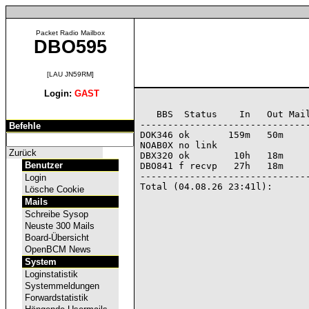
Packet Radio Mailbox
DBO595
[LAU JN59RM]
Login:
GAST
   BBS  Status    In   Out Mail
-------------------------------
Befehle
DOK346 ok       159m   50m     
NOAB0X no link                 
Zurück
DBX320 ok        10h   18m     
Benutzer
DBO841 f recvp   27h   18m     
-------------------------------
Login
Lösche Cookie
Mails
Schreibe Sysop
Neuste 300 Mails
Board-Übersicht
OpenBCM News
System
Loginstatistik
Systemmeldungen
Forwardstatistik